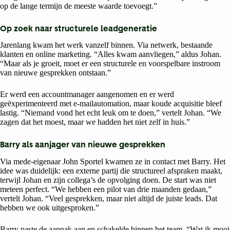
op de lange termijn de meeste waarde toevoegt.”
Op zoek naar structurele leadgeneratie
Jarenlang kwam het werk vanzelf binnen. Via netwerk, bestaande
klanten en online marketing. “Alles kwam aanvliegen,” aldus Johan.
“Maar als je groeit, moet er een structurele en voorspelbare instroom
van nieuwe gesprekken ontstaan.”
Er werd een accountmanager aangenomen en er werd
geëxperimenteerd met e-mailautomation, maar koude acquisitie bleef
lastig. “Niemand vond het echt leuk om te doen,” vertelt Johan. “We
zagen dat het moest, maar we hadden het niet zelf in huis.”
Barry als aanjager van nieuwe gesprekken
Via mede-eigenaar John Sportel kwamen ze in contact met Barry. Het
idee was duidelijk: een externe partij die structureel afspraken maakt,
terwijl Johan en zijn collega’s de opvolging doen. De start was niet
meteen perfect. “We hebben een pilot van drie maanden gedaan,”
vertelt Johan. “Veel gesprekken, maar niet altijd de juiste leads. Dat
hebben we ook uitgesproken.”
Barry paste de aanpak aan en schakelde binnen het team. “Wat ik mooi