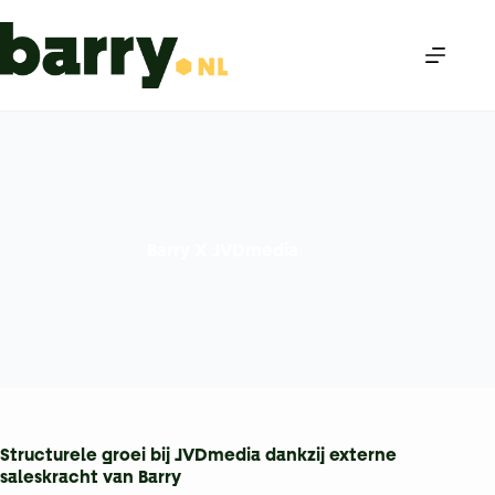
Ga
naar
de
inhoud
Barry X JVDmedia
Structurele groei bij JVDmedia dankzij externe
saleskracht van Barry