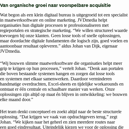
Van organische groei naar voorspelbare acquisitie
Wat begon als een klein digitaal bureau is uitgegroeid tot een specialist
in maatwerksoftware en online marketing. JVDmedia helpt
organisaties hun digitale processen te professionaliseren met
regieportalen en strategische marketing. “We willen structureel waarde
toevoegen bij onze klanten. Geen losse tools of snelle oplossingen,
maar doordachte digitale fundamenten die logisch zijn, goed voelen en
aantoonbaar resultaat opleveren.” aldus Johan van Dijk, eigenaar
JVDmedia.
“Wij bouwen slimme maatwerksoftware die organisaties helpt meer
grip te krijgen op hun processen,” vertelt Johan. “Denk aan portalen
die boven bestaande systemen hangen en zorgen dat losse tools
en systemen met elkaar samenwerken. Daardoor verminderen
handmatige overdrachten, Excel-sheets en tijdelijke workarounds en
ontstaat er één centrale en schaalbare manier van werken. Onze
oplossingen zijn altijd op maat én blijven in ontwikkeling: we bouwen
elke maand door.”
Het team denkt conceptueel en zoekt altijd naar de beste structurele
oplossing. “Dat krijgen we vaak van opdrachtgevers terug,” zegt
Johan. “We kijken naar het geheel en zien meerdere routes naar
een goed eindresultaat. Uiteindelijk kiezen we voor de oplossing die